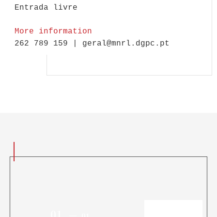
Entrada livre
More information
262 789 159 | geral@mnrl.dgpc.pt
01
01