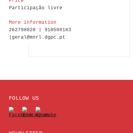
Price
Participação livre
More information
262798028 | 910588183
|geral@mnrl.dgpc.pt
FOLLOW US