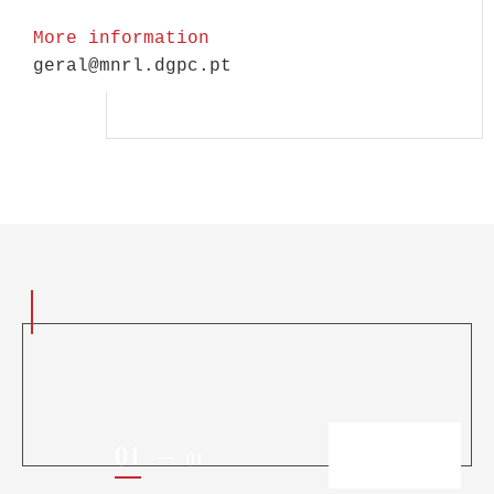
More information
geral@mnrl.dgpc.pt
01
01