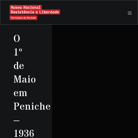
O
1º
de
Maio
em
Peniche
–
1936