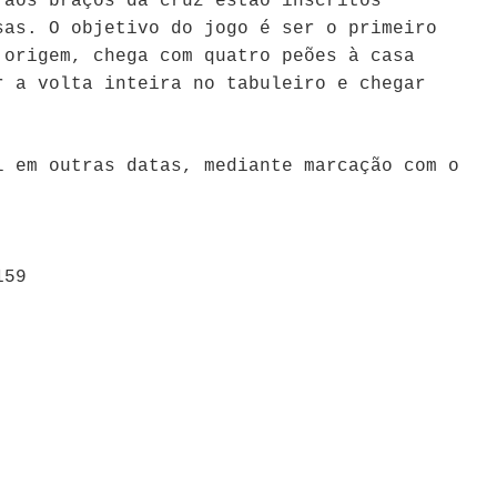
 aos braços da cruz estão inscritos
sas. O objetivo do jogo é ser o primeiro
 origem, chega com quatro peões à casa
r a volta inteira no tabuleiro e chegar
l em outras datas, mediante marcação com o
159