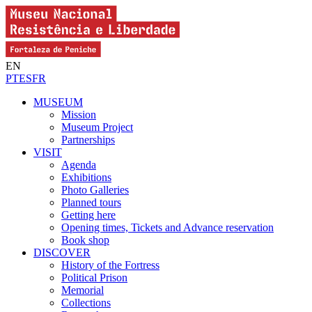
EN
PT
ES
FR
MUSEUM
Mission
Museum Project
Partnerships
VISIT
Agenda
Exhibitions
Photo Galleries
Planned tours
Getting here
Opening times, Tickets and Advance reservation
Book shop
DISCOVER
History of the Fortress
Political Prison
Memorial
Collections