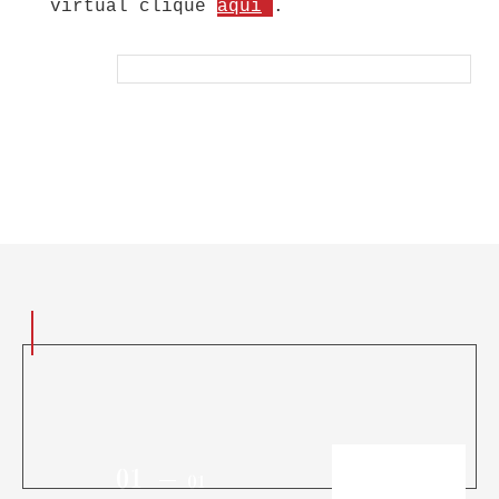
virtual clique
aqui
.
01
01