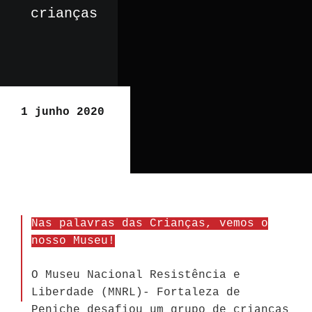
crianças
1 junho 2020
Nas palavras das Crianças, vemos o
nosso Museu!
O Museu Nacional Resistência e
Liberdade (MNRL)- Fortaleza de
Peniche desafiou um grupo de crianças