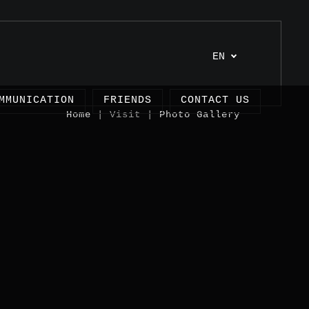
EN
MMUNICATION
FRIENDS
CONTACT US
Home
| Visit |
Photo Gallery
cles
ects
imonies