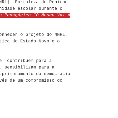
NRL)- Fortaleza de Peniche
nidade escolar durante o
o Pedagógico “O Museu Vai à
onhecer o projeto do MNRL,
tica do Estado Novo e o
e contribuem para a
, sensibilizam para a
aprimoramento da democracia
vés de um compromisso do