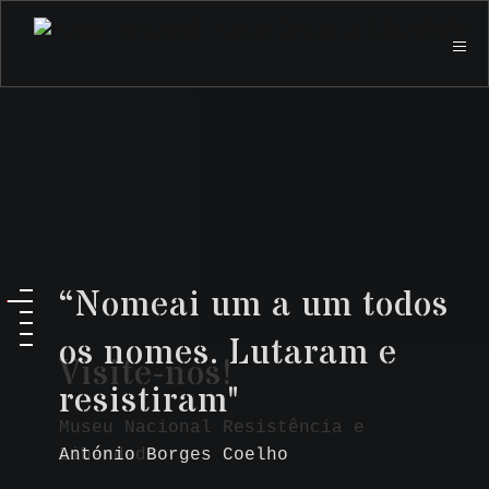
“Nomeai um a um todos
os nomes. Lutaram e
Visite-nos!
resistiram"
Museu Nacional Resistência e
Liberdade
António Borges Coelho